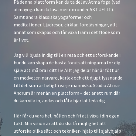
På denna plattform kan du ta del av Atma Yoga (vad
atmayoga kan du läsa mer om under AKTUELLT).
Samt andra klassiska yogaformer och
meditationer.
Ljudresor, cirklar, föreläsningar, allt
annat som skapas och får växa fram i det flöde som
är livet.
Jag vill bjuda in dig till en resa och ett utforskande i
hur du kan skapa de bästa förutsättningarna för dig
själv att må bra i ditt liv. Allt jag delar här är fött ur
en medveten närvaro, kärlek och ett djupt lyssnande
till det som är heligt i varje människa. Studio Atma-
Andrum är mer än en plattform – det är ett rum där
du kan vila in, andas och låta hjärtat leda dig.
Här får du vara hel, hållen och fri att växa i din egen
takt. Min vision är att du ska få möjlighet att
utforska olika sätt och tekniker- hjälp till självhjälp