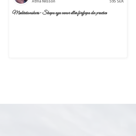
Atma Nilsson
595
SEK
Meditationskurs- Skapa nya vanor eller fördjupa din practice