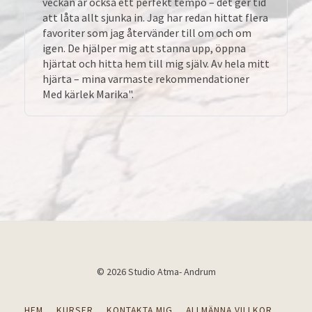
veckan är också ett perfekt tempo – det ger tid
att låta allt sjunka in. Jag har redan hittat flera
favoriter som jag återvänder till om och om
igen. De hjälper mig att stanna upp, öppna
hjärtat och hitta hem till mig själv. Av hela mitt
hjärta – mina varmaste rekommendationer
Med kärlek Marika".
© 2026 Studio Atma- Andrum
HEM
KURSER
KONTAKTA MIG
ALLMÄNNA VILLKOR