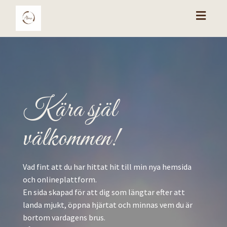
Toggl
naviga
Kära själ
välkommen!
Vad fint att du har hittat hit till min nya hemsida
och onlineplattform.
En sida skapad för att dig som längtar efter att
landa mjukt, öppna hjärtat och minnas vem du är
bortom vardagens brus.